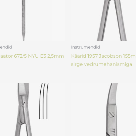
endid
Instrumendid
aator 672/5 NYU E3 2,5mm
Käärid 1957 Jacobson 155
sirge vedrumehanismiga