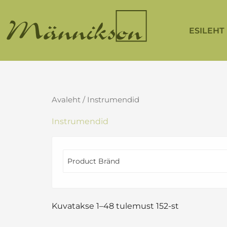
Skip
to
ESILEHT
content
Avaleht
/ Instrumendid
Instrumendid
Product Bränd
Kuvatakse 1–48 tulemust 152-st