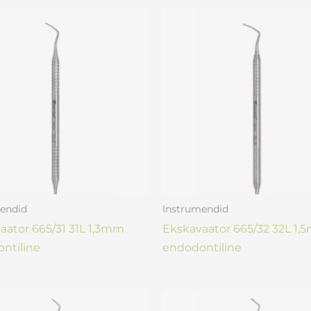
endid
Instrumendid
aator 665/31 31L 1,3mm
Ekskavaator 665/32 32L 1
ntiline
endodontiline