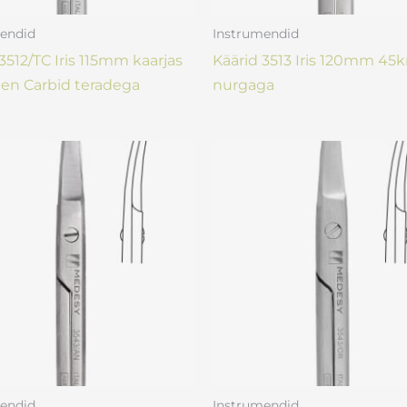
endid
Instrumendid
3512/TC Iris 115mm kaarjas
Käärid 3513 Iris 120mm 45k
en Carbid teradega
nurgaga
endid
Instrumendid