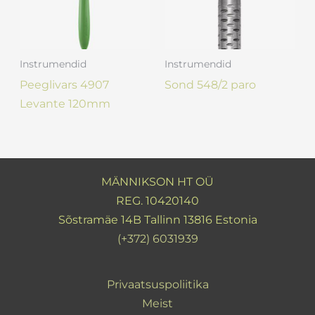
Instrumendid
Instrumendid
Peeglivars 4907
Sond 548/2 paro
Levante 120mm
MÄNNIKSON HT OÜ
REG. 10420140
Sõstramäe 14B Tallinn 13816 Estonia
(+372) 6031939
Privaatsuspoliitika
Meist