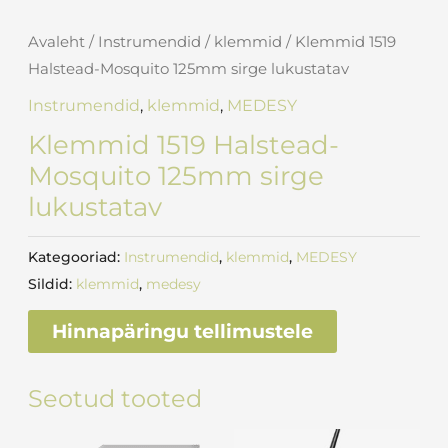
Avaleht
/
Instrumendid
/
klemmid
/ Klemmid 1519
Halstead-Mosquito 125mm sirge lukustatav
Instrumendid
,
klemmid
,
MEDESY
Klemmid 1519 Halstead-
Mosquito 125mm sirge
lukustatav
Kategooriad:
Instrumendid
,
klemmid
,
MEDESY
Sildid:
klemmid
,
medesy
Hinnapäringu tellimustele
Seotud tooted