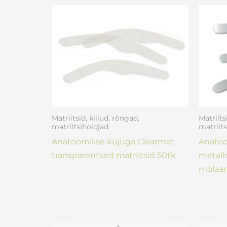
Matriitsid, kiilud, rõngad,
Matriits
matriitsihoidjad
matriits
Anatoomilise kujuga Clearmat
Anatoo
transparentsed matriitsid 50tk.
metallm
molaari