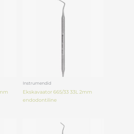
Instrumendid
,5mm
Ekskavaator 665/33 33L 2mm
endodontiline