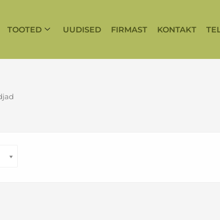
TOOTED
UUDISED
FIRMAST
KONTAKT
TE
idjad