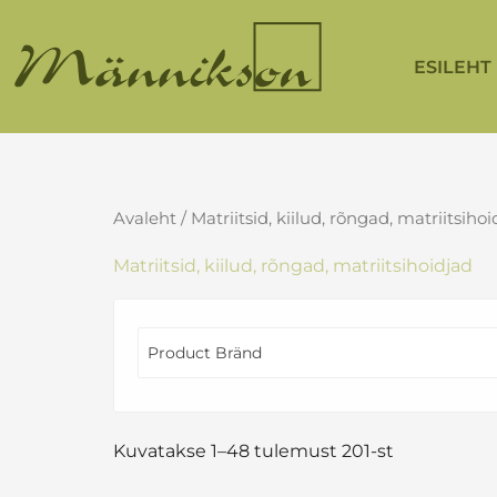
Skip
to
ESILEHT
content
Avaleht
/ Matriitsid, kiilud, rõngad, matriitsiho
Matriitsid, kiilud, rõngad, matriitsihoidjad
Product Bränd
Kuvatakse 1–48 tulemust 201-st