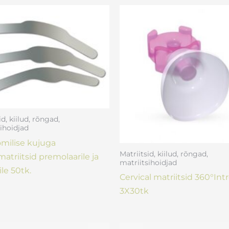
id, kiilud, rõngad,
ihoidjad
milise kujuga
Matriitsid, kiilud, rõngad,
atriitsid premolaarile ja
matriitsihoidjad
le 50tk.
Cervical matriitsid 360°Int
3X30tk