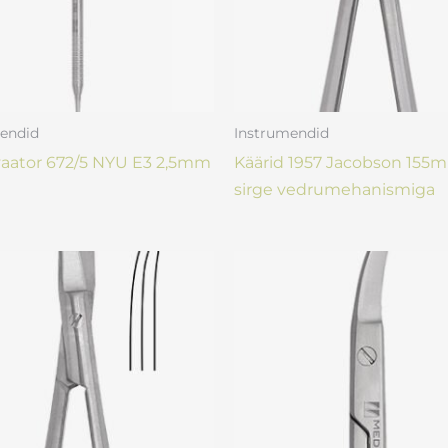
endid
Instrumendid
aator 672/5 NYU E3 2,5mm
Käärid 1957 Jacobson 155
sirge vedrumehanismiga