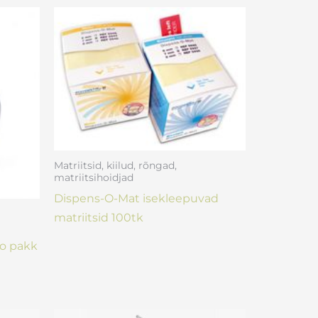
Matriitsid, kiilud, rõngad,
matriitsihoidjad
Dispens-O-Mat isekleepuvad
matriitsid 100tk
ro pakk