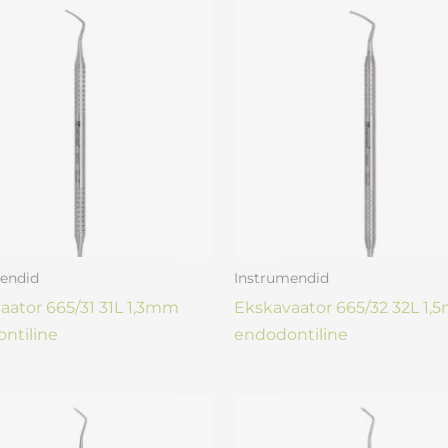
endid
Instrumendid
aator 665/31 31L 1,3mm
Ekskavaator 665/32 32L 1
ntiline
endodontiline