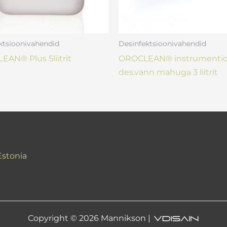
ktsioonivahendid
Desinfektsioonivahendid
EAN® Plus 5liitrit
OROCLEAN® instrumenti
des.vann mahuga 3 liitrit
Estonia
Copyright © 2026 Mannikson |