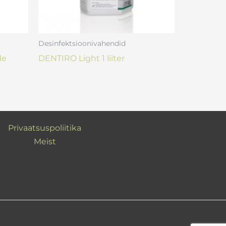
Desinfektsioonivahendid
de
DENTIRO Light 1 liiter
Privaatsuspoliitika
Meist