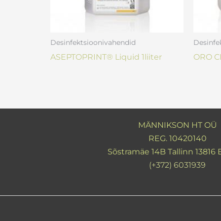
Desinfektsioonivahendid
Desinfe
ASEPTOPRINT® Liquid 1liiter
ORO CL
MÄNNIKSON HT OÜ
REG. 10420140
Sõstramäe 14B Tallinn 13816 
(+372) 6031939