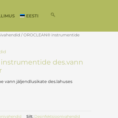
LLIMUS
EESTI
nivahendid
/ OROCLEAN® instrumentide
did
nstrumentide des.vann
r
rine vann jäljendlusikate des.lahuses
onivahendid
Silt:
Desinfektsioonivahendid