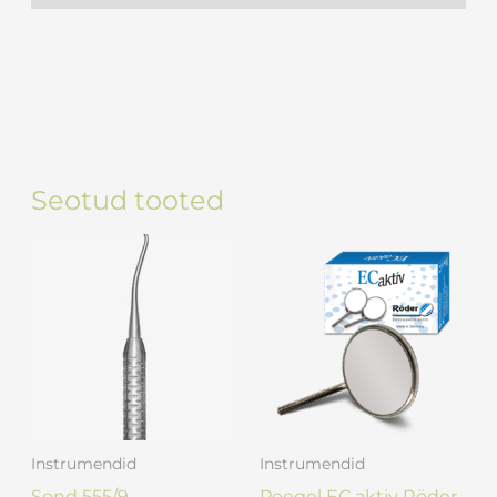
Seotud tooted
Instrumendid
Instrumendid
Sond 555/9
Peegel EC aktiv Röder,