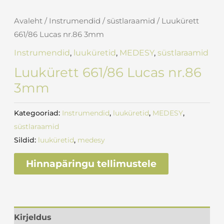
Avaleht
/
Instrumendid
/
süstlaraamid
/ Luukürett
661/86 Lucas nr.86 3mm
Instrumendid
,
luuküretid
,
MEDESY
,
süstlaraamid
Luukürett 661/86 Lucas nr.86
3mm
Kategooriad:
Instrumendid
,
luuküretid
,
MEDESY
,
süstlaraamid
Sildid:
luuküretid
,
medesy
Hinnapäringu tellimustele
Kirjeldus