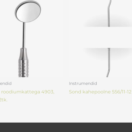
endid
Instrumendid
 roodiumkattega 4903,
Sond kahepoolne 556/11-12
2tk.