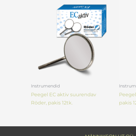
Instrumendid
Instrum
Peegel EC aktiv suurendav
Peegel
Röder, pakis 12tk.
pakis 1