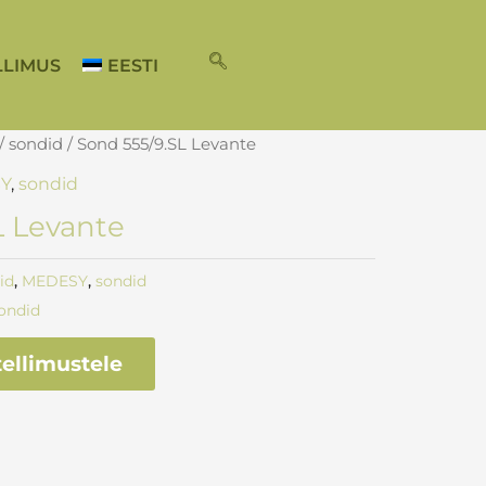
LLIMUS
EESTI
/
sondid
/ Sond 555/9.SL Levante
Y
,
sondid
L Levante
id
,
MEDESY
,
sondid
ondid
ellimustele