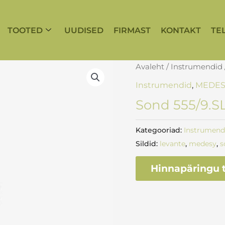
TOOTED
UUDISED
FIRMAST
KONTAKT
TE
Avaleht
/
Instrumendid
Instrumendid
,
MEDES
Sond 555/9.S
Kategooriad:
Instrumend
Sildid:
levante
,
medesy
,
s
Hinnapäringu t