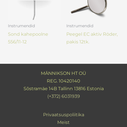
Instrumendid
Instrumendid
Sond kahepoolne
Peegel EC aktiv Röder,
556/11-12
pakis 12tk.
MÄNNIKSON HT OÜ
REG. 10420140
Sõstramäe 14B Tallinn 13816 Estonia
(+372) 6031939
Privaatsuspoliitika
Meist