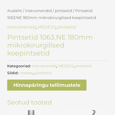
Avaleht
/
Instrumendid
/
pintsetid
/ Pintsetid
1063.NE 180mm mikrokirurgilised koepintsetid
Instrumendid
,
MEDESY
,
pintsetid
Pintsetid 1063.NE 180mm
mikrokirurgilised
koepintsetid
Kategooriad:
Instrumendid
,
MEDESY
,
pintsetid
Sildid:
medesy
,
pintsetid
Hinnapäringu tellimustele
Seotud tooted