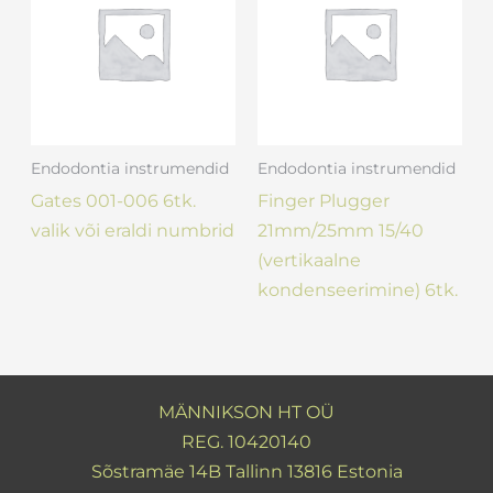
Endodontia instrumendid
Endodontia instrumendid
Gates 001-006 6tk.
Finger Plugger
valik või eraldi numbrid
21mm/25mm 15/40
(vertikaalne
kondenseerimine) 6tk.
MÄNNIKSON HT OÜ
REG. 10420140
Sõstramäe 14B Tallinn 13816 Estonia