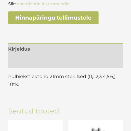
Silt:
endodontia-instrumendid
Hinnapäringu tellimustele
Kirjeldus
Arvustused (0)
Pulbiekstraktorid 21mm steriilsed (0,1,2,3,4,5,6,)
10tk.
Seotud tooted