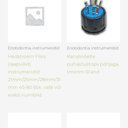
Endodontia instrumendid
Endodontia instrumendid
Hedstroem Files
Kanalinõelte
(raapviilid)
puhastustops põhjaga
instrumendid
Interim-Stand
21mm/25mm/28mm/31
mm 45-80 6tk. valik või
eraldi numbrid