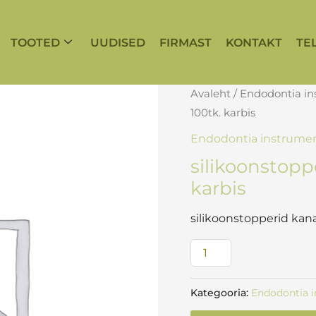
TOOTED
UUDISED
FIRMAST
KONTAKT
TE
silikoonstopperid
Avaleht
/
Endodontia i
kanalinõeltele
100tk. karbis
100tk.
Endodontia instrume
karbis
silikoonstopp
kogus
karbis
silikoonstopperid kana
Kategooria:
Endodontia 