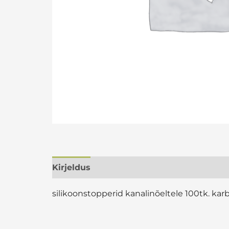
Kirjeldus
Arvustused (0)
silikoonstopperid kanalinõeltele 100tk. karb