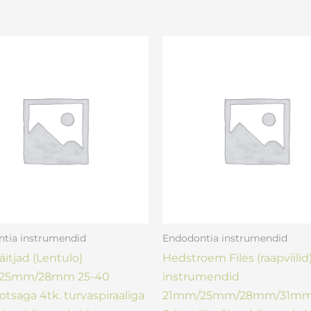
tia instrumendid
Endodontia instrumendid
äitjad (Lentulo)
Hedstroem Files (raapviilid
25mm/28mm 25-40
instrumendid
otsaga 4tk. turvaspiraaliga
21mm/25mm/28mm/31mm