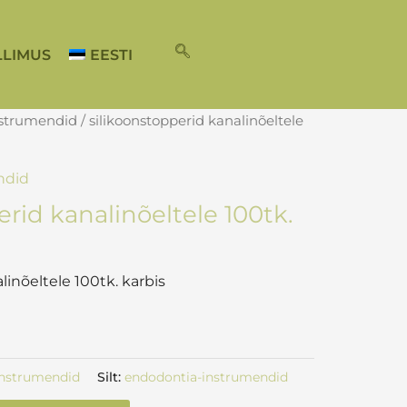
LLIMUS
EESTI
nstrumendid
/ silikoonstopperid kanalinõeltele
ndid
erid kanalinõeltele 100tk.
linõeltele 100tk. karbis
instrumendid
Silt:
endodontia-instrumendid