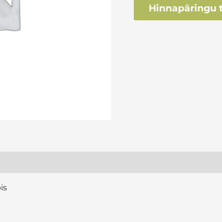
Hinnapäringu t
is