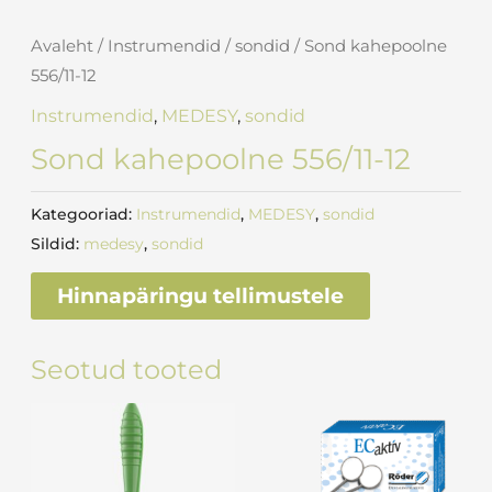
Avaleht
/
Instrumendid
/
sondid
/ Sond kahepoolne
556/11-12
Instrumendid
,
MEDESY
,
sondid
Sond kahepoolne 556/11-12
Kategooriad:
Instrumendid
,
MEDESY
,
sondid
Sildid:
medesy
,
sondid
Hinnapäringu tellimustele
Seotud tooted