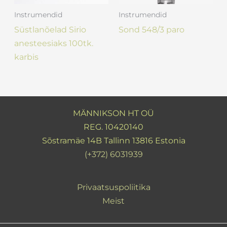
Instrumendid
Instrumendid
Süstlanõelad Sirio
Sond 548/3 paro
anesteesiaks 100tk.
karbis
MÄNNIKSON HT OÜ
REG. 10420140
Sõstramäe 14B Tallinn 13816 Estonia
(+372) 6031939
Privaatsuspoliitika
Meist