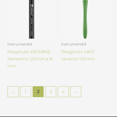
Instrumendid
Instrumendid
Peeglivars 4905/8NE
Peeglivars 4907
Nerissimo 120mm ø 8
Levante 120mm
mm
←
1
2
3
4
→