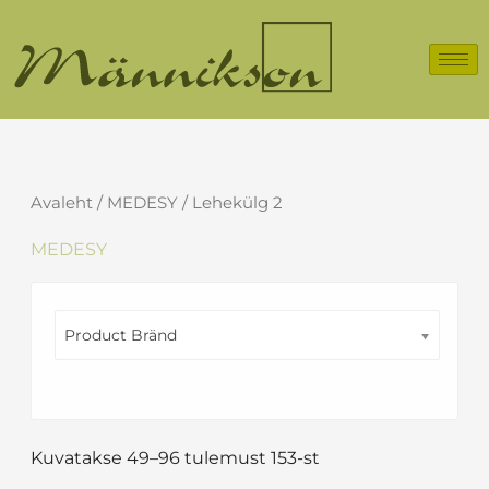
Skip
to
content
Avaleht
/
MEDESY
/ Lehekülg 2
MEDESY
Product Bränd
Kuvatakse 49–96 tulemust 153-st