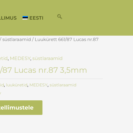
LLIMUS
EESTI
/
süstlaraamid
/ Luukürett 661/87 Lucas nr.87
etid
,
MEDESY
,
süstlaraamid
1/87 Lucas nr.87 3,5mm
id
,
luuküretid
,
MEDESY
,
süstlaraamid
y
ellimustele