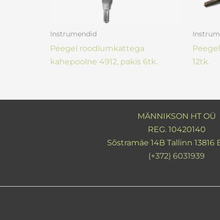
Instrumendid
Instrum
Peegel roodiumkattega
Peegel
kahepoolne 4912, pakis 6tk.
12tk.
MÄNNIKSON HT OÜ
REG. 10420140
Sõstramäe 14B Tallinn 13816 
(+372) 6031939