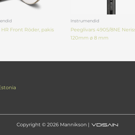
endid
Instrumendid
 HR Front Röder, pakis
Peeglivars 4905/8NE Neri
120mm ø 8 mm
Estonia
Copyright © 2026 Mannikson |