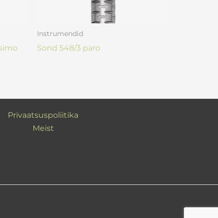
Instrumendid
ssimo
Sond 548/3 paro
Privaatsuspoliitika
Meist