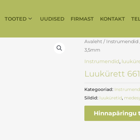
TOOTED
UUDISED
FIRMAST
KONTAKT
TE
Avaleht
/
Instrumendid
3,5mm
Instrumendid
,
luukür
Luukürett 66
Kategooriad:
Instrumend
Sildid:
luuküretid
,
medes
Hinnapäringu t