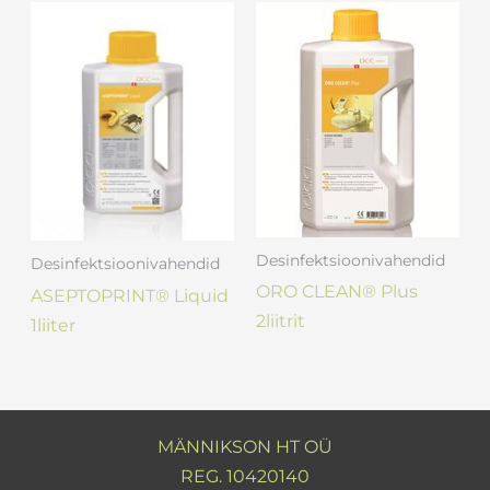
Desinfektsioonivahendid
Desinfektsioonivahendid
ORO CLEAN® Plus
ASEPTOPRINT® Liquid
2liitrit
1liiter
MÄNNIKSON HT OÜ
REG. 10420140