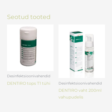
Seotud tooted
Desinfektsioonivahendid
DENTIRO tops T1 tühi
Desinfektsioonivahendid
DENTIRO vaht 200ml
vahupudelis