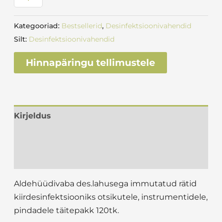
Kategooriad:
Bestsellerid
,
Desinfektsioonivahendid
Silt:
Desinfektsioonivahendid
Hinnapäringu tellimustele
Kirjeldus
Lisainfo
Arvustused (0)
Aldehüüdivaba des.lahusega immutatud rätid
kiirdesinfektsiooniks otsikutele, instrumentidele,
pindadele täitepakk 120tk.