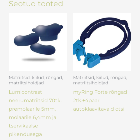
Seotud tooted
Matriitsid, kiilud, rõngad,
Matriitsid, kiilud, rõngad,
matriitsihoidjad
matriitsihoidjad
Lumicontrast
myRing Forte rõngad
neerumatriitsid 70tk.
2tk.+4paari
premolaarile 5mm,
autoklaavitavaid otsi
molaarile 6,4mm ja
tservikaalse
pikendusega