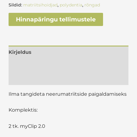
Sildid:
matriitsihoidjad
,
polydentia
,
rõngad
Hinnapäringu tellimustele
Kirjeldus
Lisainfo
Arvustused (0)
Ilma tangideta neerumatriitside paigaldamiseks
Komplektis:
2 tk. myClip 2.0