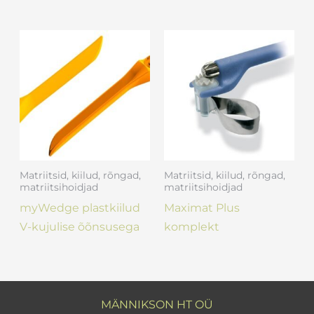
Matriitsid, kiilud, rõngad,
Matriitsid, kiilud, rõngad,
matriitsihoidjad
matriitsihoidjad
myWedge plastkiilud
Maximat Plus
V-kujulise õõnsusega
komplekt
MÄNNIKSON HT OÜ