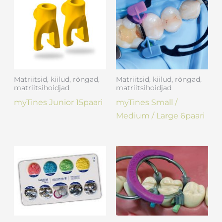
Matriitsid, kiilud, rõngad,
Matriitsid, kiilud, rõngad,
matriitsihoidjad
matriitsihoidjad
myTines Junior 15paari
myTines Small /
Medium / Large 6paari