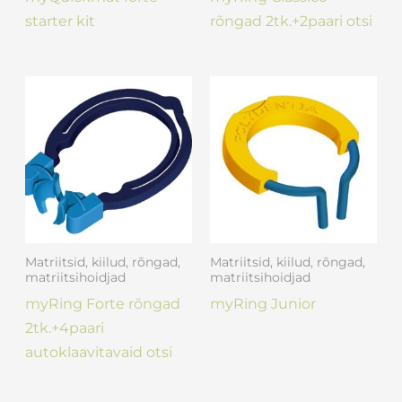
starter kit
rõngad 2tk.+2paari otsi
Matriitsid, kiilud, rõngad,
Matriitsid, kiilud, rõngad,
matriitsihoidjad
matriitsihoidjad
myRing Forte rõngad
myRing Junior
2tk.+4paari
autoklaavitavaid otsi