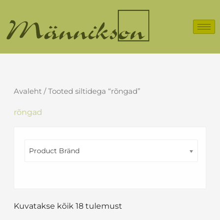
Skip
to
content
Avaleht
/ Tooted siltidega “rõngad”
rõngad
Product Bränd
Kuvatakse kõik 18 tulemust