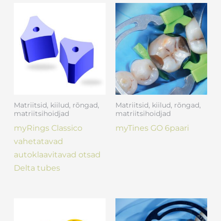
Matriitsid, kiilud, rõngad,
Matriitsid, kiilud, rõngad,
matriitsihoidjad
matriitsihoidjad
myRings Classico
myTines GO 6paari
vahetatavad
autoklaavitavad otsad
Delta tubes