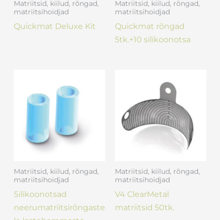
Matriitsid, kiilud, rõngad,
Matriitsid, kiilud, rõngad,
matriitsihoidjad
matriitsihoidjad
Quickmat Deluxe Kit
Quickmat rõngad
5tk.+10 silikoonotsa
Matriitsid, kiilud, rõngad,
Matriitsid, kiilud, rõngad,
matriitsihoidjad
matriitsihoidjad
Silikoonotsad
V4 ClearMetal
neerumatriitsirõngaste
matriitsid 50tk.