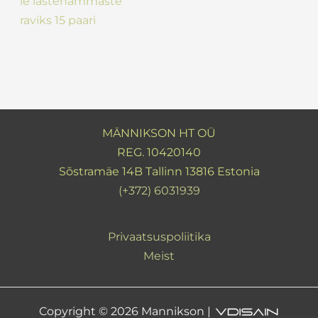
le lastehammaste
raviks 15 paari
MÄNNIKSON HT OÜ
REG. 10420140
Sõstramäe 14B Tallinn 13816 Estonia
(+372) 6031939
Privaatsuspoliitika
Meist
Copyright © 2026 Mannikson |