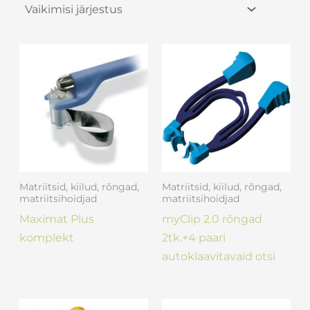
Matriitsid, kiilud, rõngad,
Matriitsid, kiilud, rõngad,
matriitsihoidjad
matriitsihoidjad
Maximat Plus
myClip 2.0 rõngad
komplekt
2tk.+4 paari
autoklaavitavaid otsi