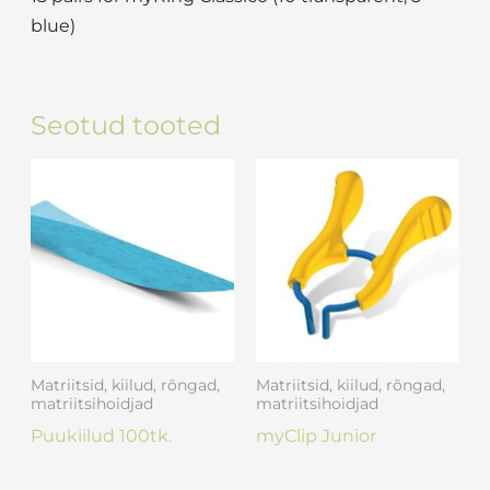
blue)
Seotud tooted
Matriitsid, kiilud, rõngad,
Matriitsid, kiilud, rõngad,
matriitsihoidjad
matriitsihoidjad
Puukiilud 100tk.
myClip Junior