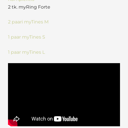
2 tk. myRing Forte
2 paari myTines M
1 paar myTines S
1 paar myTines L