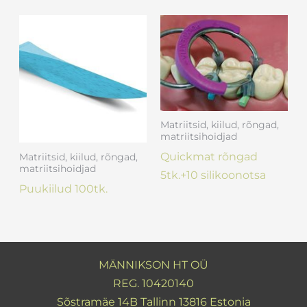
Matriitsid, kiilud, rõngad,
matriitsihoidjad
Quickmat rõngad
Matriitsid, kiilud, rõngad,
matriitsihoidjad
5tk.+10 silikoonotsa
Puukiilud 100tk.
MÄNNIKSON HT OÜ
REG. 10420140
Sõstramäe 14B Tallinn 13816 Estonia