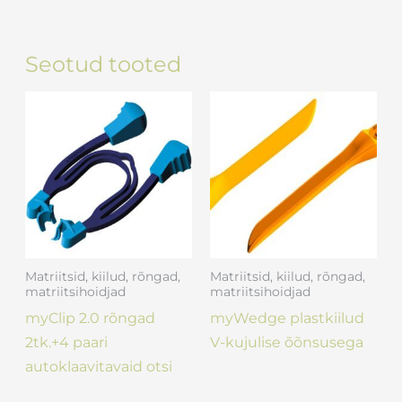
Seotud tooted
Matriitsid, kiilud, rõngad,
Matriitsid, kiilud, rõngad,
matriitsihoidjad
matriitsihoidjad
myClip 2.0 rõngad
myWedge plastkiilud
2tk.+4 paari
V-kujulise õõnsusega
autoklaavitavaid otsi