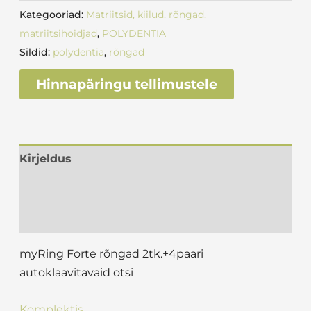
Kategooriad:
Matriitsid, kiilud, rõngad,
matriitsihoidjad
,
POLYDENTIA
Sildid:
polydentia
,
rõngad
Hinnapäringu tellimustele
Kirjeldus
Lisainfo
Arvustused (0)
myRing Forte rõngad 2tk.+4paari
autoklaavitavaid otsi
Komplektis