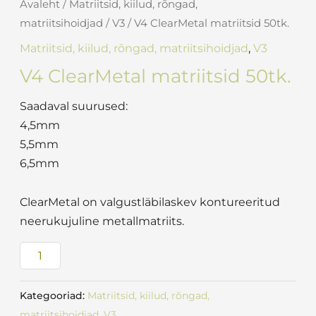
Avaleht
/
Matriitsid, kiilud, rõngad,
matriitsihoidjad
/
V3
/ V4 ClearMetal matriitsid 50tk.
Matriitsid, kiilud, rõngad, matriitsihoidjad
,
V3
V4 ClearMetal matriitsid 50tk.
Saadaval suurused:
4,5mm
5,5mm
6,5mm
ClearMetal on valgustläbilaskev kontureeritud
neerukujuline metallmatriits.
Kategooriad:
Matriitsid, kiilud, rõngad,
matriitsihoidjad
,
V3