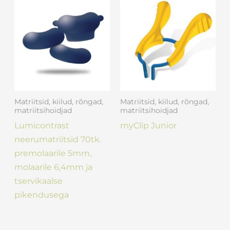
Matriitsid, kiilud, rõngad,
Matriitsid, kiilud, rõngad,
matriitsihoidjad
matriitsihoidjad
Lumicontrast
myClip Junior
neerumatriitsid 70tk.
premolaarile 5mm,
molaarile 6,4mm ja
tservikaalse
pikendusega