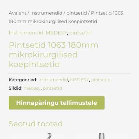
Avaleht
/
Instrumendid
/
pintsetid
/ Pintsetid 1063
180mm mikrokirurgilised koepintsetid
Instrumendid
,
MEDESY
,
pintsetid
Pintsetid 1063 180mm
mikrokirurgilised
koepintsetid
Kategooriad:
Instrumendid
,
MEDESY
,
pintsetid
Sildid:
medesy
,
pintsetid
Hinnapäringu tellimustele
Seotud tooted