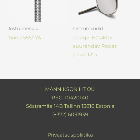
Instrumendid
Instrumendid
Sond 555/17A
Peegel EC aktiv
suurendav Röder,
pakis 12tk.
MÄNNIKSON HT OÜ
REG. 10420140
Sõstramäe 14B Tallinn 13816 Estonia
(+372) 6031939
Privaatsuspoliitika