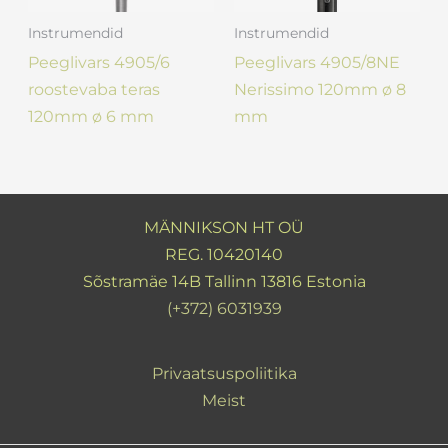
Instrumendid
Instrumendid
Peeglivars 4905/6
Peeglivars 4905/8NE
roostevaba teras
Nerissimo 120mm ø 8
120mm ø 6 mm
mm
MÄNNIKSON HT OÜ
REG. 10420140
Sõstramäe 14B Tallinn 13816 Estonia
(+372) 6031939
Privaatsuspoliitika
Meist