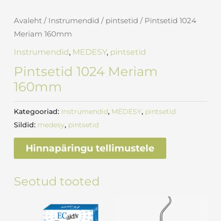
Avaleht
/
Instrumendid
/
pintsetid
/ Pintsetid 1024
Meriam 160mm
Instrumendid
,
MEDESY
,
pintsetid
Pintsetid 1024 Meriam
160mm
Kategooriad:
Instrumendid
,
MEDESY
,
pintsetid
Sildid:
medesy
,
pintsetid
Hinnapäringu tellimustele
Seotud tooted