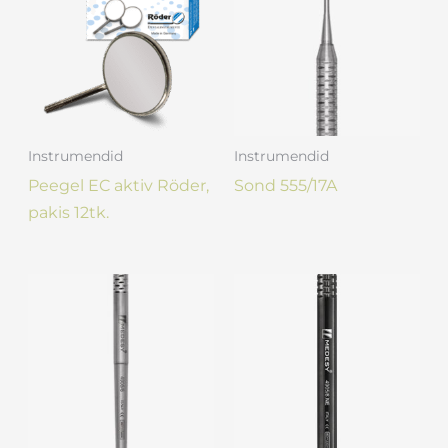
Instrumendid
Instrumendid
Peegel EC aktiv Röder,
Sond 555/17A
pakis 12tk.